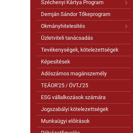
Széchenyi Kártya Program
Demján Sándor Tőkeprogram
Okmányhitelesítés
Üzletviteli tanácsadás
Tevékenységek, kötelezettségek
Képesítések
Adószámos magánszemély
TEÁOR'25 / ÖVTJ'25
ESG vállalkozások számára
Jogszabályi kötelezettségek
Munkaügyi előírások
Pályázatfigyelés