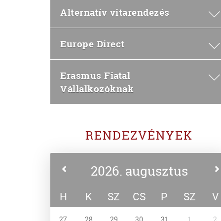
Alternatív vitarendezés
Europe Direct
Erasmus Fiatal
Vállalkozóknak
RENDEZVÉNYEK
2026. augusztus
H
K
SZ
CS
P
SZ
V
27
28
29
30
31
1
2