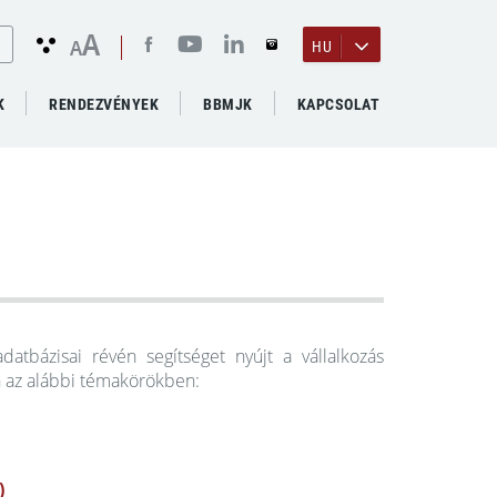
A
A
HU
K
RENDEZVÉNYEK
BBMJK
KAPCSOLAT
adatbázisai révén segítséget nyújt a vállalkozás
n az alábbi témakörökben:
)