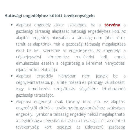
Hatósági engedélyhez kötött tevékenységek:
Alapítási engedély akkor szükséges, ha a
törvény
a
gazdasági társaság alapítását hatósági engedélyhez köti. Az
alapítási engedély hiányában a társaság nem jöhet létre,
tehát az alapítónak már a gazdasági társaság megalapítása
előtt be kell szereznie az engedélyeket. Az engedélyt a
cégbejegyzési kérelemhez mellékelni kell, ennek
elmulasztása esetén a cégbíróság a kérelmet hiánypótlási
eljárás nélkül elutasítja.
Alapítási engedély hiányában nem jegyzik be a
cégnyilvántartásba, pl. a hitelintézeti és pénzügyi vállalkozást,
vagy temetkezési szolgáltatás végzésére létrehozandó
gazdasági társaságot.
Alapítási engedélyt csak törvény írhat elő. Az alapítási
engedélytől eltérő a tevékenység gyakorlásához szükséges
engedély. Ilyenkor a társaság engedély nélkül megalapítható,
a cégbíróság a cégnyilvántartásba a társaságot és az érintett
tevékenységi kört bejegyzi, az üzletszerű gazdasági