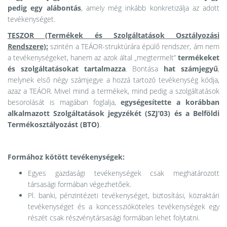
pedig egy alábontás
, amely még inkább konkretizálja az adott
tevékenységet.
TESZOR (Termékek és Szolgáltatások Osztályozási
Rendszere):
szintén a TEÁOR-struktúrára épülő rendszer, ám nem
a tevékenységeket, hanem az azok által „megtermelt”
termékeket
és szolgáltatásokat tartalmazza
. Bontása
hat számjegyű
,
melynek első négy számjegye a hozzá tartozó tevékenység kódja,
azaz a TEÁOR. Mivel mind a termékek, mind pedig a szolgáltatások
besorolását is magában foglalja,
egységesítette a korábban
alkalmazott Szolgáltatások jegyzékét (SZJ’03) és a Belföldi
Termékosztályozást (BTO)
.
Formához kötött tevékenységek:
Egyes gazdasági tevékenységek csak meghatározott
társasági formában végezhetőek.
Pl. banki, pénzintézeti tevékenységet, biztosítási, közraktári
tevékenységet és a koncesszióköteles tevékenységek egy
részét csak részvénytársasági formában lehet folytatni.