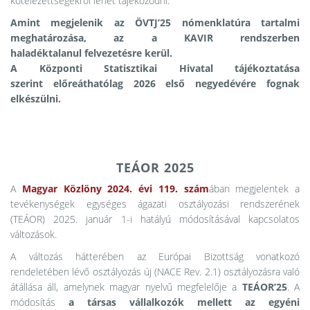
kötelezettségekről lehet tájékozódni.
Amint megjelenik az ÖVTJ’25 nómenklatúra tartalmi
meghatározása, az a KAVIR rendszerben
haladéktalanul felvezetésre kerül.
A Központi Statisztikai Hivatal tájékoztatása
szerint előreáthatólag 2026 első negyedévére fognak
elkészülni.
TEÁOR 2025
A
Magyar Közlöny 2024. évi 119. szám
ában megjelentek a
tevékenységek egységes ágazati osztályozási rendszerének
(TEÁOR) 2025. január 1-i hatályú módosításával kapcsolatos
változások.
A változás hátterében az Európai Bizottság vonatkozó
rendeletében lévő osztályozás új (NACE Rev. 2.1) osztályozásra való
átállása áll, amelynek magyar nyelvű megfelelője a
TEÁOR’25
. A
módosítás
a társas vállalkozók mellett az egyéni