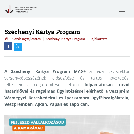
Toggle
navigat
Széchenyi Kártya Program
Gazdaságfejlesztés
Széchenyi Kártya Program
Tájékoztató
A Széchenyi Kártya Program MAX+
a hazai kkv-szektor
versenyképességének elősegítése és tartós növekedési
feltételeinek megteremtése céljából
folyamatosan, rövid
határidővel és rugalmas ügyintézéssel elérhető a Veszprém
Vármegyei Kereskedelmi és Iparkamara ügyfélszolgálatain,
Veszprémben, Ajkán, Pápán és Tapolcán.