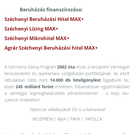
Beruházás finanszírozása:
Széchenyi Beruházási Hitel MAX+
Széchenyi Lízing MAX+
Széchenyi Mikrohitel MAX+
Agrár Széchenyi Beruházási hitel MAX+
A Széchenyi Kártya Program
2002 óta
része a Veszprém Vármegyei
Kereskedelmi és Iparkamara szolgáltatási portfóliójának. Az eltelt
időszakban több, mint
14.000 db hiteligénylést
fogadtunk be,
közel
245 milliárd forint
értékben, folyamatosan együttműködve
a vármegye legmeghatározóbb pénzintézeteivel
- a helyi kkv-
szektor érdekében.
Fejlessze vállalkozását Ön is a kamarával!
VESZPRÉM | AJKA | PÁPA | TAPOLCA