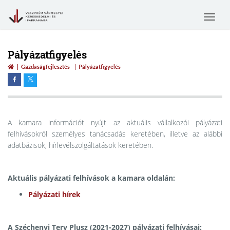
Toggle
navigat
Pályázatfigyelés
Gazdaságfejlesztés
Pályázatfigyelés
A kamara információt nyújt az aktuális vállalkozói pályázati
felhívásokról személyes tanácsadás keretében, illetve az alábbi
adatbázisok, hírlevélszolgáltatások keretében.
Aktuális pályázati felhívások a kamara oldalán:
Pályázati hírek
A
Széchenyi Terv Plusz (2021-2027)
pályázati felhívásai: