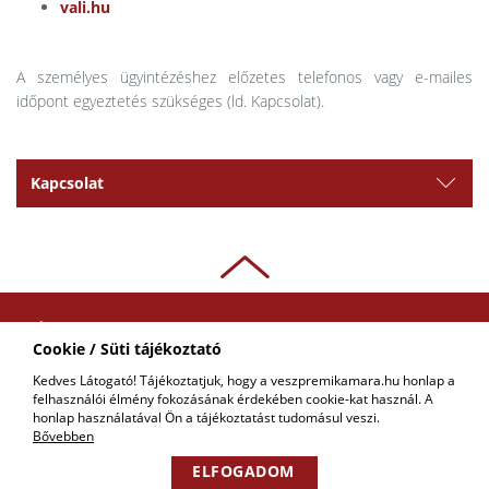
vali.hu
A személyes ügyintézéshez előzetes telefonos vagy e-mailes
időpont egyeztetés szükséges (ld. Kapcsolat).
Kapcsolat
ADATKEZELÉSI
Cookie / Süti tájékoztató
TÁJÉKOZTATÓ
Kedves Látogató! Tájékoztatjuk, hogy a veszpremikamara.hu honlap a
felhasználói élmény fokozásának érdekében cookie-kat használ. A
COPYRIGHT © 2018 - 2026 VKIK. |
KAPCSOLAT
ALL RIGHTS RESERVED! DESIGNED &
honlap használatával Ön a tájékoztatást tudomásul veszi.
POWERED BY
POSITIVE ADAMSKY
Bővebben
ELFOGADOM