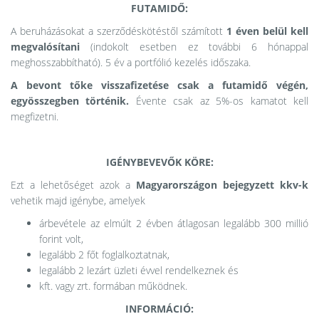
FUTAMIDŐ:
A beruházásokat a szerződéskötéstől számított
1 éven belül kell
megvalósítani
(indokolt esetben ez további 6 hónappal
meghosszabbítható). 5 év a portfólió kezelés időszaka.
A bevont tőke visszafizetése csak a futamidő végén,
egyösszegben történik.
Évente csak az 5%-os kamatot kell
megfizetni.
IGÉNYBEVEVŐK KÖRE:
Ezt a lehetőséget azok a
Magyarországon bejegyzett kkv-k
vehetik majd igénybe, amelyek
árbevétele az elmúlt 2 évben átlagosan legalább 300 millió
forint volt,
legalább 2 főt foglalkoztatnak,
legalább 2 lezárt üzleti évvel rendelkeznek és
kft. vagy zrt. formában működnek.
INFORMÁCIÓ: