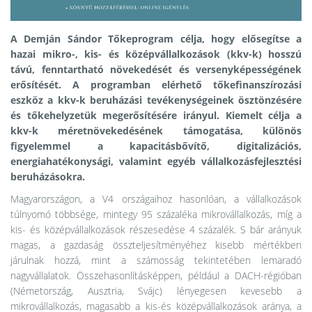
A Demján Sándor Tőkeprogram célja, hogy elősegítse a
hazai mikro-, kis- és középvállalkozások (kkv-k) hosszú
távú, fenntartható növekedését és versenyképességének
erősítését. A programban elérhető tőkefinanszírozási
eszköz a kkv-k beruházási tevékenységeinek ösztönzésére
és tőkehelyzetük megerősítésére irányul. Kiemelt célja a
kkv-k méretnövekedésének támogatása, különös
figyelemmel a kapacitásbővítő, digitalizációs,
energiahatékonysági, valamint egyéb vállalkozásfejlesztési
beruházásokra.
Magyarországon, a V4 országaihoz hasonlóan, a vállalkozások
túlnyomó többsége, mintegy 95 százaléka mikrovállalkozás, míg a
kis- és középvállalkozások részesedése 4 százalék. S bár arányuk
magas, a gazdaság összteljesítményéhez kisebb mértékben
járulnak hozzá, mint a számosság tekintetében lemaradó
nagyvállalatok. Összehasonlításképpen, például a DACH-régióban
(Németország, Ausztria, Svájc) lényegesen kevesebb a
mikrovállalkozás, magasabb a kis-és középvállalkozások aránya, a