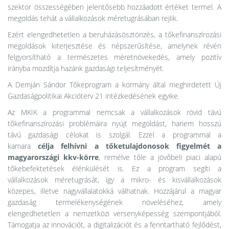
szektor összességében jelentősebb hozzáadott értéket termel. A
megoldás tehát a vállalkozások méretugrásában rejlik.
Ezért elengedhetetlen a beruházásösztönzés, a tőkefinanszírozási
megoldások kiterjesztése és népszerűsítése, amelynek révén
felgyorsítható a természetes méretnövekedés, amely pozitív
irányba mozdítja hazánk gazdasági teljesítményét.
A Demján Sándor Tőkeprogram a kormány által meghirdetett Új
Gazdaságpolitikai Akcióterv 21 intézkedésének egyike.
Az MKIK a programmal nemcsak a vállalkozások rövid távú
tőkefinanszírozási problémáira nyújt megoldást, hanem hosszú
távú gazdasági célokat is szolgál. Ezzel a programmal a
kamara
célja felhívni a tőketulajdonosok figyelmét a
magyarországi kkv-körre
, remélve tőle a jövőbeli piaci alapú
tőkebefektetések élénkülését is. Ez a program segíti a
vállalkozások méretugrását, így a mikro- és kisvállalkozások
közepes, illetve nagyvállalatokká válhatnak. Hozzájárul a magyar
gazdaság termelékenységének növeléséhez, amely
elengedhetetlen a nemzetközi versenyképesség szempontjából.
Támogatja az innovációt, a digitalizációt és a fenntartható fejlődést,