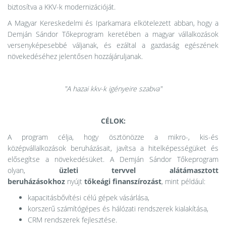
biztosítva a KKV-k modernizációját.
A Magyar Kereskedelmi és Iparkamara elkötelezett abban, hogy a
Demján Sándor Tőkeprogram keretében a magyar vállalkozások
versenyképesebbé váljanak, és ezáltal a gazdaság egészének
növekedéséhez jelentősen hozzájáruljanak.
"A hazai kkv-k igényeire szabva"
CÉLOK:
A program célja, hogy ösztönözze a mikro-, kis-és
középvállalkozások beruházásait, javítsa a hitelképességüket és
elősegítse a növekedésüket. A Demján Sándor Tőkeprogram
olyan,
üzleti tervvel alátámasztott
beruházásokhoz
nyújt
tőkeági finanszírozást
, mint például:
kapacitásbővítési célú gépek vásárlása,
korszerű számítógépes és hálózati rendszerek kialakítása,
CRM rendszerek fejlesztése.