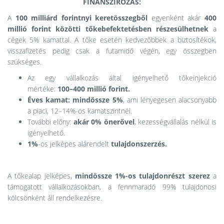
FINANSZÍROZÁS:
A
100 milliárd forintnyi keretösszegből
egyenként akár
400
millió forint közötti tőkebefektetésben részesülhetnek
a
cégek 5% kamattal. A tőke esetén kedvezőbbek a biztosítékok,
visszafizetés pedig csak a futamidő végén, egy összegben
szükséges.
Az egy vállalkozás által igényelhető tőkeinjekció
mértéke:
100–400 millió forint.
Éves kamat: mindössze 5%
, ami lényegesen alacsonyabb
a piaci, 12–14%-os kamatszintnél.
További előny:
akár 0% önerővel
, kezességvállalás nélkül is
igényelhető.
1%
-os jelképes alárendelt
tulajdonszerzés.
A tőkealap jelképes,
mindössze 1%-os tulajdonrészt szerez
a
támogatott vállalkozásokban, a fennmaradó 99% tulajdonosi
kölcsönként áll rendelkezésre.