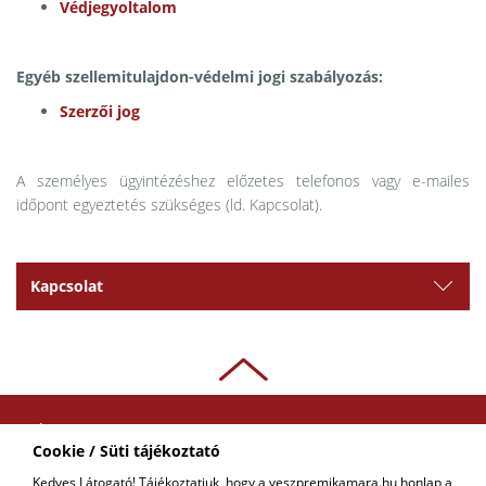
Védjegyoltalom
Egyéb szellemitulajdon-védelmi jogi szabályozás:
Szerzői jog
A személyes ügyintézéshez előzetes telefonos vagy e-mailes
időpont egyeztetés szükséges (ld. Kapcsolat).
Kapcsolat
ADATKEZELÉSI
Cookie / Süti tájékoztató
TÁJÉKOZTATÓ
Kedves Látogató! Tájékoztatjuk, hogy a veszpremikamara.hu honlap a