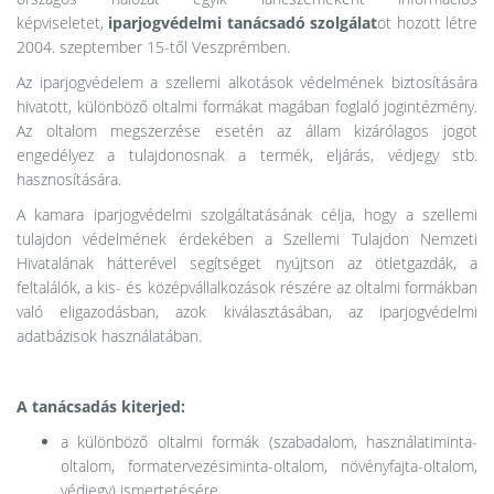
képviseletet,
iparjogvédelmi tanácsadó szolgálat
ot hozott létre
2004. szeptember 15-től Veszprémben.
Az iparjogvédelem a szellemi alkotások védelmének biztosítására
hivatott, különböző oltalmi formákat magában foglaló jogintézmény.
Az oltalom megszerzése esetén az állam kizárólagos jogot
engedélyez a tulajdonosnak a termék, eljárás, védjegy stb.
hasznosítására.
A kamara iparjogvédelmi szolgáltatásának célja, hogy a szellemi
tulajdon védelmének érdekében a Szellemi Tulajdon Nemzeti
Hivatalának hátterével segítséget nyújtson az ötletgazdák, a
feltalálók, a kis- és középvállalkozások részére az oltalmi formákban
való eligazodásban, azok kiválasztásában, az iparjogvédelmi
adatbázisok használatában.
A tanácsadás kiterjed:
a különböző oltalmi formák (szabadalom, használatiminta-
oltalom, formatervezésiminta-oltalom, növényfajta-oltalom,
védjegy) ismertetésére,