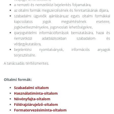
a nemzeti és nemzetközi bejelentés folyamatára,
az oltalmi formák megszerzésének és fenntartásának díjaira,
szabadalmi ügyvivők ajánlására,az egyes oltalmi formákkal
kapcsolatos jogok megsértésének eseteire,
jogkövetkezményekre, jogorvoslati lehetőségekre,
iparjogvédelmi információforrások bemutatására, hazai és
nemzetközi adatbázisokban szabadalom- és
védjegykutatásra,
bejelentési nyomtatványok, információs anyagok
terjesztésére.
A tanácsadás térítésmentes.
Oltalmi formák:
Szabadalmi oltalom
Használatiminta-oltalom
Növényfajta-oltalom
Földrajziárujelző-oltalom
Formatervezésiminta-oltalom