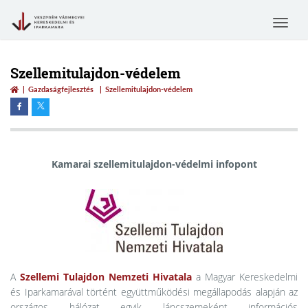
Toggle
navigat
Szellemitulajdon-védelem
Gazdaságfejlesztés
Szellemitulajdon-védelem
Kamarai szellemitulajdon-védelmi infopont
A
Szellemi Tulajdon Nemzeti Hivatala
a Magyar Kereskedelmi
és Iparkamarával történt együttműködési megállapodás alapján az
országos hálózat egyik láncszemeként információs