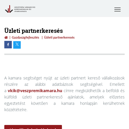
Toggle
navigat
Üzleti partnerkeresés
Gazdaságfejlesztés
Üzleti partnerkeresés
A kamara segítséget nyújt az üzleti partnert kereső vállalkozások
részére az alábbi adatbázisok segítségével. Emellett
a
vkik@veszpremikamara.hu
címre megküldhetők a belföldi és
külföldi üzleti partnerkereső ajánlatok, amelyek előzetes
egyeztetést követően a kamara honlapján kerülhetnek
közzétételre.