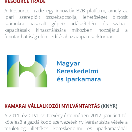
RESOURCE TRADE
A Resource Trade egy innovatív B2B platform, amely az
ipari szereplőit összekapcsolja, lehetőséget biztosít
számukra használt gépeik adásvételére és szabad
kapacitásaik kihasználására miközben hozzájárul a
fenntarthatóság előmozdításához az ipari szektorban.
KAMARAI VÁLLALKOZÓI NYILVÁNTARTÁS
(KNYR)
A 2011. év CLVI. sz. törvény értelmében 2012. január 1-től
kötelező a gazdálkodó szervezetek nyilvántartásba vétele a
területileg illetékes kereskedelmi és iparkamaránál,