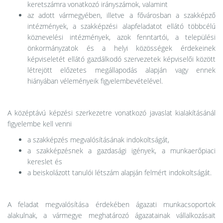
keretszámra vonatkozó irányszámok, valamint
az adott vármegyében, illetve a fővárosban a szakképző
intézmények, a szakképzési alapfeladatot ellátó többcélú
köznevelési intézmények, azok fenntartói, a települési
önkormányzatok és a helyi közösségek érdekeinek
képviseletét ellátó gazdálkodó szervezetek képviselői között
létrejött előzetes megállapodás alapján vagy ennek
hiányában véleményeik figyelembevételével.
A középtávú képzési szerkezetre vonatkozó javaslat kialakításánál
figyelembe kell venni
a szakképzés megvalósításának indokoltságát,
a szakképzésnek a gazdasági igények, a munkaerőpiaci
kereslet és
a beiskolázott tanulói létszám alapján felmért indokoltságát.
A feladat megvalósítása érdekében ágazati munkacsoportok
alakulnak, a vármegye meghatározó ágazatainak vállalkozásait