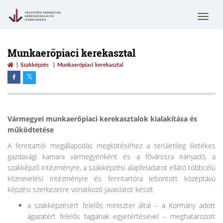
Toggle
navigat
Munkaerőpiaci kerekasztal
Szakképzés
Munkaerőpiaci kerekasztal
Vármegyei munkaerőpiaci kerekasztalok kialakítása és
működtetése
A fenntartói megállapodás megkötéséhez a területileg illetékes
gazdasági kamara vármegyénként és a fővárosra irányadó, a
szakképző intézményre, a szakképzési alapfeladatot ellátó többcélú
köznevelési intézményre és fenntartóra lebontott középtávú
képzési szerkezetre vonatkozó javaslatot készít
a szakképzésért felelős miniszter által – a Kormány adott
ágazatért felelős tagjának egyetértésével – meghatározott