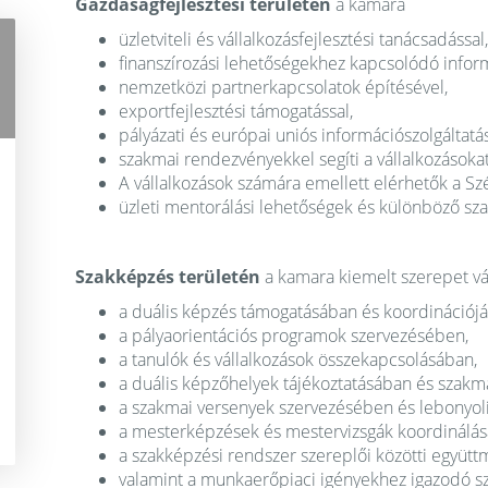
Gazdaságfejlesztési területen
a kamara
üzletviteli és vállalkozásfejlesztési tanácsadással,
finanszírozási lehetőségekhez kapcsolódó infor
nemzetközi partnerkapcsolatok építésével,
exportfejlesztési támogatással,
pályázati és európai uniós információszolgáltatás
szakmai rendezvényekkel segíti a vállalkozásokat
A vállalkozások számára emellett elérhetők a Sz
üzleti mentorálási lehetőségek és különböző sza
Szakképzés területén
a kamara kiemelt szerepet vál
a duális képzés támogatásában és koordinációj
a pályaorientációs programok szervezésében,
a tanulók és vállalkozások összekapcsolásában,
a duális képzőhelyek tájékoztatásában és szakm
a szakmai versenyek szervezésében és lebonyol
a mesterképzések és mestervizsgák koordinálás
a szakképzési rendszer szereplői közötti együt
valamint a munkaerőpiaci igényekhez igazodó s