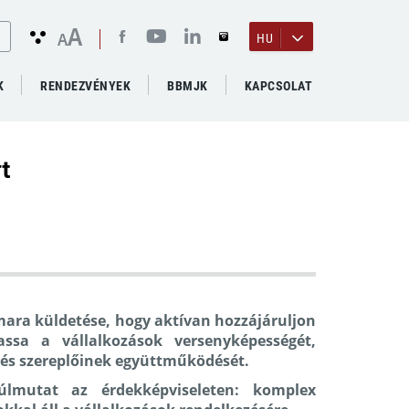
A
A
HU
K
RENDEZVÉNYEK
BBMJK
KAPCSOLAT
t
ara küldetése, hogy aktívan hozzájáruljon
sa a vállalkozások versenyképességét,
zés szereplőinek együttműködését.
lmutat az érdekképviseleten:
komplex