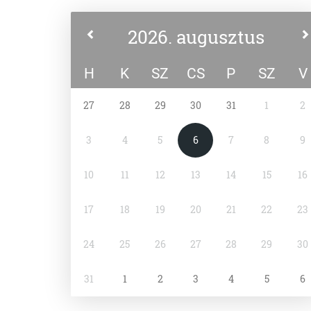
2026. augusztus
H
K
SZ
CS
P
SZ
V
27
28
29
30
31
1
2
3
4
5
6
7
8
9
10
11
12
13
14
15
16
17
18
19
20
21
22
23
24
25
26
27
28
29
30
31
1
2
3
4
5
6