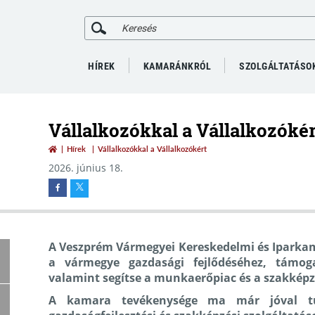
HÍREK
KAMARÁNKRÓL
SZOLGÁLTATÁSO
Vállalkozókkal a Vállalkozókér
Hírek
Vállalkozókkal a Vállalkozókért
2026. június 18.
A Veszprém Vármegyei Kereskedelmi és Iparkam
a vármegye gazdasági fejlődéséhez,
támogas
valamint segítse a munkaerőpiac és a szakkép
A kamara tevékenysége ma már jóval tú