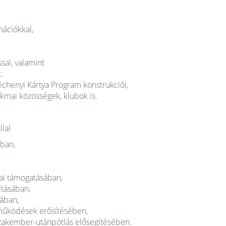
mációkkal,
sal, valamint
.
échenyi Kártya Program konstrukciói,
kmai közösségek, klubok is.
lal
ában,
ai támogatásában,
ításában,
ában,
tműködések erősítésében,
zakember-utánpótlás elősegítésében.