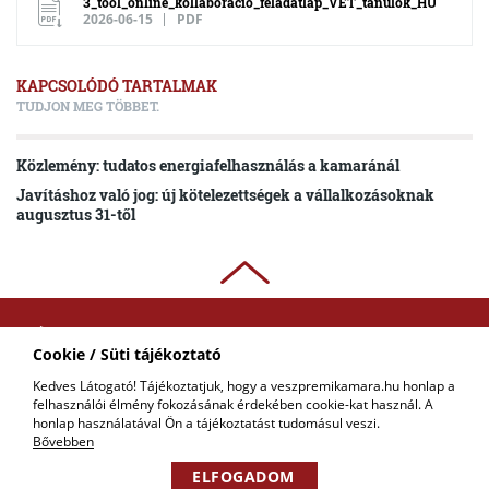
3_tool_online_kollaboracio_feladatlap_VET_tanulok_HU
2026-06-15
PDF
KAPCSOLÓDÓ TARTALMAK
TUDJON MEG TÖBBET.
Közlemény: tudatos energiafelhasználás a kamaránál
Javításhoz való jog: új kötelezettségek a vállalkozásoknak
augusztus 31-től
ADATKEZELÉSI
Cookie / Süti tájékoztató
TÁJÉKOZTATÓ
Kedves Látogató! Tájékoztatjuk, hogy a veszpremikamara.hu honlap a
felhasználói élmény fokozásának érdekében cookie-kat használ. A
COPYRIGHT © 2018 - 2026 VKIK. |
KAPCSOLAT
honlap használatával Ön a tájékoztatást tudomásul veszi.
ALL RIGHTS RESERVED! DESIGNED &
POWERED BY
POSITIVE ADAMSKY
Bővebben
ELFOGADOM