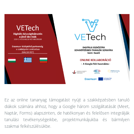
Ez az online tananyag támogatást nyújt a szakképzésben tanuló
diákok számára ahhoz, hogy a Google három szolgáltatását (Meet,
Naptár, Forms) alapszinten, de hatékonyan és felelősen integrálják
tanulási tevékenységeikbe, projektmunkájukba és bármilyen
szakmai felkészülésükbe.