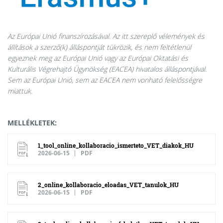
Az Európai Unió finanszírozásával. Az itt szereplő vélemények és
állítások a szerző(k) álláspontját tükrözik, és nem feltétlenül
egyeznek meg az Európai Unió vagy az Európai Oktatási és
Kulturális Végrehajtó Ügynökség (EACEA) hivatalos álláspontjával.
Sem az Európai Unió, sem az EACEA nem vonható felelősségre
miattuk.
MELLÉKLETEK:
1_tool_online_kollaboracio_ismerteto_VET_diakok_HU
2026-06-15
PDF
2_online_kollaboracio_eloadas_VET_tanulok_HU
2026-06-15
PDF