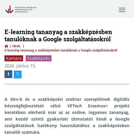
Toggle
navigat
E-learning tananyag a szakképzésben
tanulóknak a Google szolgáltatásokról
Hírek
E-learning tananyag a szakképzésben tanulóknak a Google szolgáltatásokról
Kamara
Szakképzés
2026. június 15.
A kkv-k és a szakképzési szektor szereplőinek digitális
készségfejlesztését célzó
VETech
Erasmus+ projekt
keretében elérhető már az az online, ingyenes tananyag,
ami kezdő szintű gyakorlati útmutatót kínál a Google
szolgáltatások hatékony használatához a szakképzésben
tanulók számára.