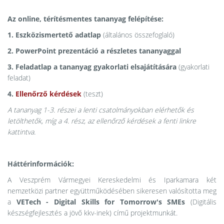
Az online, térítésmentes tananyag felépítése:
1. Eszközismertető adatlap
(általános összefoglaló)
2. PowerPoint prezentáció a részletes tananyaggal
3. Feladatlap a tananyag gyakorlati elsajátítására
(gyakorlati
feladat)
4.
Ellenőrző kérdések
(teszt)
A tananyag 1-3. részei a lenti csatolmányokban elérhetők és
letölthetők, míg a 4. rész, az ellenőrző kérdések a fenti linkre
kattintva.
Háttérinformációk:
A Veszprém Vármegyei Kereskedelmi és Iparkamara két
nemzetközi partner együttműködésében sikeresen valósította meg
a
VETech - Digital Skills for Tomorrow's SMEs
(Digitális
készségfejlesztés a jövő kkv-inek) című projektmunkát.